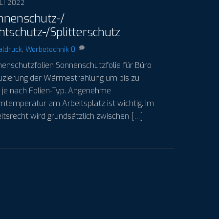
ULI 2022
nnenschutz-/
htschutz-/Splitterschutz
aldruck
,
Werbetechnik
0
enschutzfolien Sonnenschutzfolie für Büro
zierung der Wärmestrahlung um bis zu
je nach Folien-Typ. Angenehme
temperatur am Arbeitsplatz ist wichtig. Im
itsrecht wird grundsätzlich zwischen […]