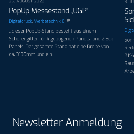
26. AUGUST 2022
8. J
PopUp Messestand „UGP“
So
Sic
Digitaldruck
,
Werbetechnik
0
Digit
...dieser PopUp-Stand besteht aus einem
Scherengitter für 4 gebogenen Panels und 2 Eck
Sonn
Panels. Der gesamte Stand hat eine Breite von
Redu
ca. 3130mm und ein…
81% 
Raum
Arbe
Newsletter Anmeldung