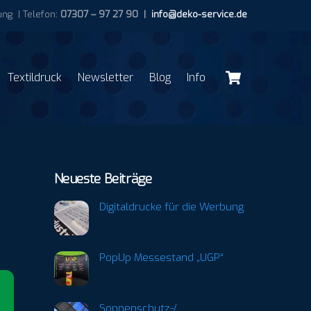
ng | Telefon:
07307 – 97 27 90 |
info@deko-service.de
Cart
Textildruck
Newsletter
Blog
Info
Neueste Beiträge
Digitaldrucke für die Werbung
PopUp Messestand „UGP“
Sonnenschutz-/