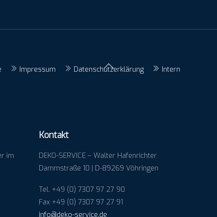
Back
e
Impressum
Datenschutzerklärung
Intern
To
Top
Kontakt
er im
DEKO-SERVICE – Walter Hafenrichter
Dammstraße 10 | D-89269 Vöhringen
Tel. +49 (0) 7307 97 27 90
Fax +49 (0) 7307 97 27 91
info@deko-service.de