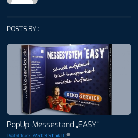
POSTS BY :
PopUp-Messestand „EASY“
Digitaldruck
,
Werbetechnik
0