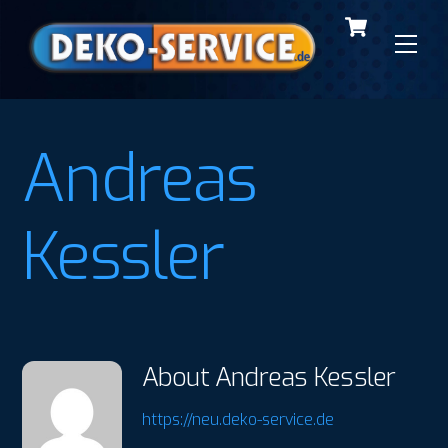
Cart
Skip
to
Men
content
Andreas
Kessler
About
Andreas Kessler
https://neu.deko-service.de